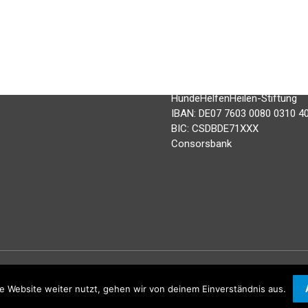
schwerpunktmäßig Projekte mi
Signalhunden und Rettungshund
en
Menschen und Menschen mit B
Wir freuen uns über jede Unte
 & Antworten
t
Spendenkonto:
HundeHelfenHeilen-Stiftung
IBAN: DE07 7603 0080 0310 4
BIC: CSDBDE71XXX
Consorsbank
e Website weiter nutzt, gehen wir von deinem Einverständnis aus.