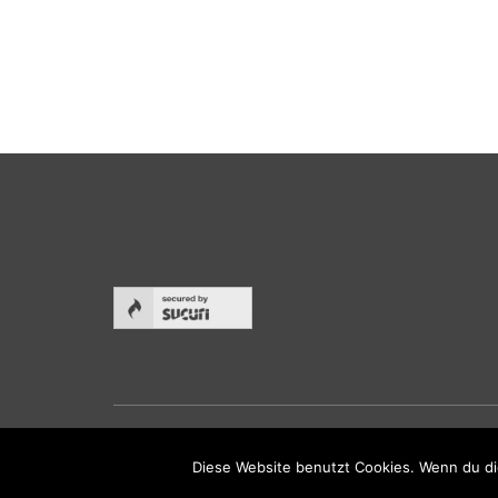
Hund & Mensch
Video
Über uns
Spend
Realisierte Projekte
Fragen
Helfen Sie mit
Kontak
© 2026 | HundeHelfenHeilen-Stiftung
Diese Website benutzt Cookies. Wenn du di