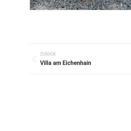
Kommentarnavigation
ZURÜCK
Vorheriger
Villa am Eichenhain
Beitrag:
Start
Aktuel