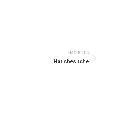
NÄCHSTES
Hausbesuche
rganisiert die HundeHelfenHeilen-Stiftung