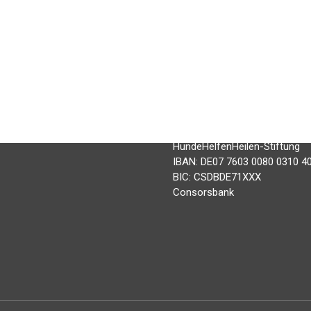
les
Mit Ihrer Spende fördert und o
schwerpunktmäßig Projekte mi
Signalhunden und Rettungshund
en
Menschen und Menschen mit B
Wir freuen uns über jede Unte
 & Antworten
t
Spendenkonto:
HundeHelfenHeilen-Stiftung
IBAN: DE07 7603 0080 0310 4
BIC: CSDBDE71XXX
Consorsbank