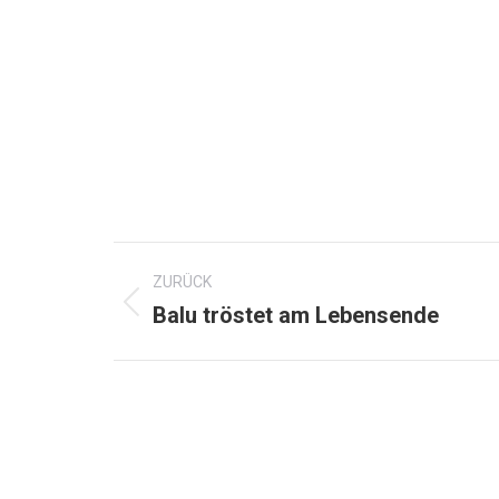
Kommentarnavigation
ZURÜCK
Vorheriger
Balu tröstet am Lebensende
Beitrag: