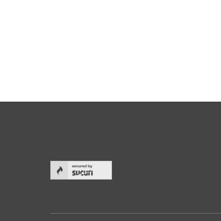
Start
Aktuel
Hund & Mensch
Video
Über uns
Spend
Realisierte Projekte
Fragen
Helfen Sie mit
Kontak