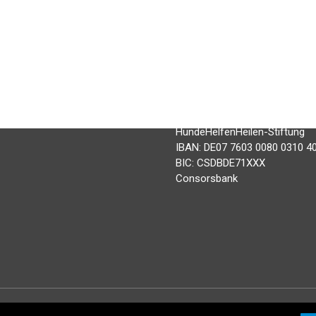
les
Mit Ihrer Spende fördert und o
schwerpunktmäßig Projekte mi
Signalhunden und Rettungshund
en
Menschen und Menschen mit B
Wir freuen uns über jede Unte
 & Antworten
t
Spendenkonto:
HundeHelfenHeilen-Stiftung
IBAN: DE07 7603 0080 0310 4
BIC: CSDBDE71XXX
Consorsbank