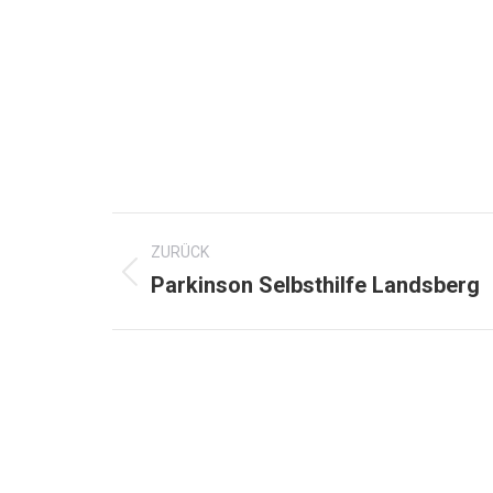
Kommentarnavigation
ZURÜCK
Vorheriger
Parkinson Selbsthilfe Landsberg
Beitrag: