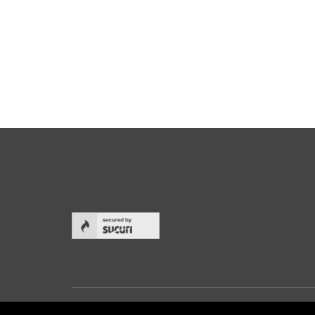
Start
Aktuel
Hund & Mensch
Video
Über uns
Spend
Realisierte Projekte
Fragen
Helfen Sie mit
Kontak