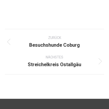
Kommentarnavigation
ZURÜCK
Besuchshunde Coburg
Vorheriger
Beitrag:
NÄCHSTES
Streichelkreis Ostallgäu
Nächster
Beitrag: