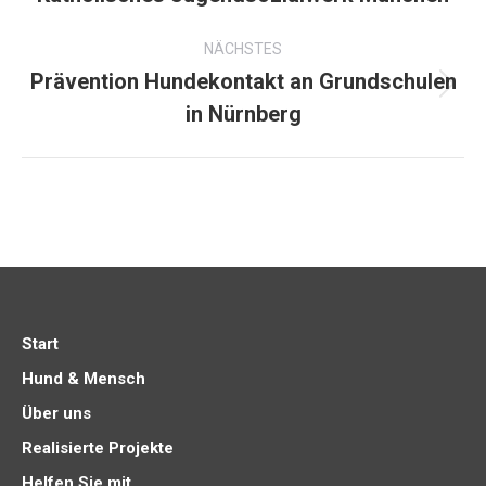
Beitrag:
NÄCHSTES
Prävention Hundekontakt an Grundschulen
Nächster
in Nürnberg
Beitrag:
Start
Hund & Mensch
Über uns
Realisierte Projekte
Helfen Sie mit