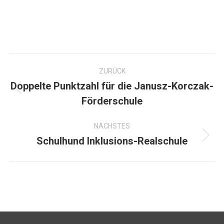
Kommentarnavigation
ZURÜCK
Doppelte Punktzahl für die Janusz-Korczak-
Vorheriger
Förderschule
Beitrag:
NÄCHSTES
Schulhund Inklusions-Realschule
Nächster
Beitrag: